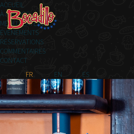
ACCUEIL
À PROPOS
MENU PLATEAU
ÉVÉNEMENTS
RÉSERVATIONS
COMMENTAIRES
CONTACT
FR
EN
ES