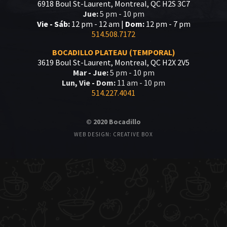
6918 Boul St-Laurent, Montreal, QC H2S 3C7
Jue:
5 pm - 10 pm
Vie - Sáb:
12 pm - 12 am |
Dom:
12 pm - 7 pm
514.508.7172
BOCADILLO PLATEAU (TEMPORAL)
3619 Boul St-Laurent, Montreal, QC H2X 2V5
Mar - Jue:
5 pm - 10 pm
Lun, Vie - Dom:
11 am - 10 pm
514.227.4041
© 2020 Bocadillo
WEB DESIGN: CREATIVE BOX