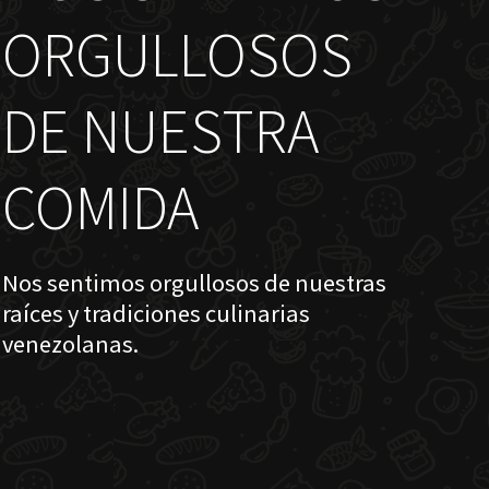
ORGULLOSOS
DE NUESTRA
COMIDA
Nos sentimos orgullosos de nuestras
raíces y tradiciones culinarias
venezolanas.