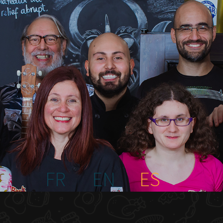
FR
EN
ES