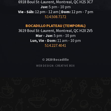
6918 Boul St-Laurent, Montreal, QC H2S 3C7
Jue:
5 pm - 10 pm
Vie - Sáb:
12 pm - 12 am |
Dom:
12 pm - 7 pm
514.508.7172
BOCADILLO PLATEAU (TEMPORAL)
3619 Boul St-Laurent, Montreal, QC H2X 2V5
Mar - Jue:
5 pm - 10 pm
Lun, Vie - Dom:
11 am - 10 pm
514.227.4041
© 2020 Bocadillo
WEB DESIGN: CREATIVE BOX