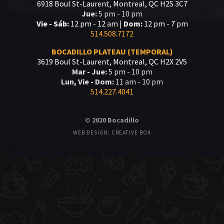
6918 Boul St-Laurent, Montreal, QC H2S 3C7
Jue:
5 pm - 10 pm
Vie - Sáb:
12 pm - 12 am |
Dom:
12 pm - 7 pm
514.508.7172
BOCADILLO PLATEAU (TEMPORAL)
3619 Boul St-Laurent, Montreal, QC H2X 2V5
Mar - Jue:
5 pm - 10 pm
Lun, Vie - Dom:
11 am - 10 pm
514.227.4041
© 2020 Bocadillo
WEB DESIGN: CREATIVE BOX