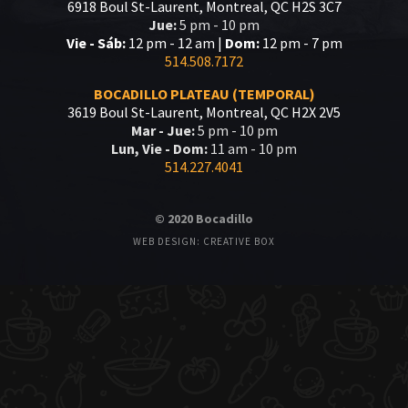
6918 Boul St-Laurent, Montreal, QC H2S 3C7
Jue:
5 pm - 10 pm
Vie - Sáb:
12 pm - 12 am |
Dom:
12 pm - 7 pm
514.508.7172
BOCADILLO PLATEAU (TEMPORAL)
3619 Boul St-Laurent, Montreal, QC H2X 2V5
Mar - Jue:
5 pm - 10 pm
Lun, Vie - Dom:
11 am - 10 pm
514.227.4041
© 2020 Bocadillo
WEB DESIGN: CREATIVE BOX