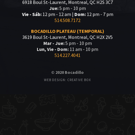
6918 Boul St-Laurent, Montreal, QC H2S 3C7
Jue:
5 pm - 10 pm
Vie - Sáb:
12 pm - 12 am |
Dom:
12 pm - 7 pm
514.508.7172
BOCADILLO PLATEAU (TEMPORAL)
3619 Boul St-Laurent, Montreal, QC H2X 2V5
Mar - Jue:
5 pm - 10 pm
Lun, Vie - Dom:
11 am - 10 pm
514.227.4041
© 2020 Bocadillo
WEB DESIGN: CREATIVE BOX