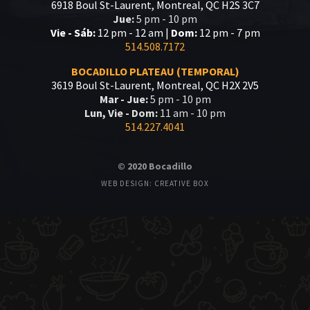
6918 Boul St-Laurent, Montreal, QC H2S 3C7
Jue:
5 pm - 10 pm
Vie - Sáb:
12 pm - 12 am |
Dom:
12 pm - 7 pm
514.508.7172
BOCADILLO PLATEAU (TEMPORAL)
3619 Boul St-Laurent, Montreal, QC H2X 2V5
Mar - Jue:
5 pm - 10 pm
Lun, Vie - Dom:
11 am - 10 pm
514.227.4041
© 2020 Bocadillo
WEB DESIGN: CREATIVE BOX