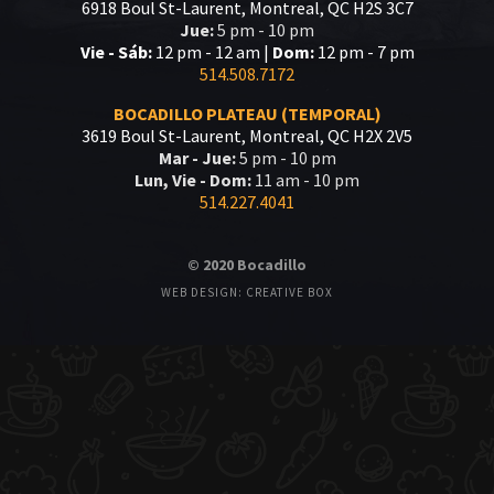
6918 Boul St-Laurent, Montreal, QC H2S 3C7
Jue:
5 pm - 10 pm
Vie - Sáb:
12 pm - 12 am |
Dom:
12 pm - 7 pm
514.508.7172
BOCADILLO PLATEAU (TEMPORAL)
3619 Boul St-Laurent, Montreal, QC H2X 2V5
Mar - Jue:
5 pm - 10 pm
Lun, Vie - Dom:
11 am - 10 pm
514.227.4041
© 2020 Bocadillo
WEB DESIGN: CREATIVE BOX