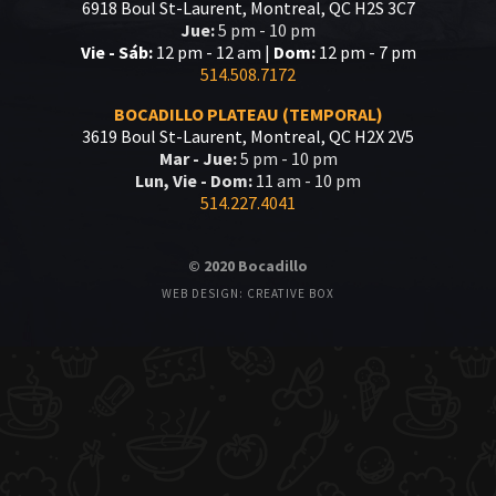
6918 Boul St-Laurent, Montreal, QC H2S 3C7
Jue:
5 pm - 10 pm
Vie - Sáb:
12 pm - 12 am |
Dom:
12 pm - 7 pm
514.508.7172
BOCADILLO PLATEAU (TEMPORAL)
3619 Boul St-Laurent, Montreal, QC H2X 2V5
Mar - Jue:
5 pm - 10 pm
Lun, Vie - Dom:
11 am - 10 pm
514.227.4041
© 2020 Bocadillo
WEB DESIGN: CREATIVE BOX