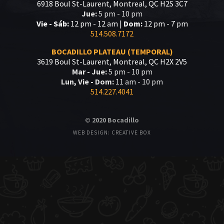
6918 Boul St-Laurent, Montreal, QC H2S 3C7
Jue:
5 pm - 10 pm
Vie - Sáb:
12 pm - 12 am |
Dom:
12 pm - 7 pm
514.508.7172
BOCADILLO PLATEAU (TEMPORAL)
3619 Boul St-Laurent, Montreal, QC H2X 2V5
Mar - Jue:
5 pm - 10 pm
Lun, Vie - Dom:
11 am - 10 pm
514.227.4041
© 2020 Bocadillo
WEB DESIGN: CREATIVE BOX