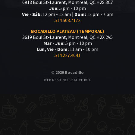
6918 Boul St-Laurent, Montreal, QC H2S 3C7
Jue:
5 pm - 10 pm
Vie - Sáb:
12 pm - 12 am |
Dom:
12 pm - 7 pm
514.508.7172
BOCADILLO PLATEAU (TEMPORAL)
3619 Boul St-Laurent, Montreal, QC H2X 2V5
Mar - Jue:
5 pm - 10 pm
Lun, Vie - Dom:
11 am - 10 pm
514.227.4041
© 2020 Bocadillo
WEB DESIGN: CREATIVE BOX