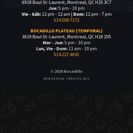
6918 Boul St-Laurent, Montreal, QC H2S 3C7
Jue:
5 pm - 10 pm
Vie - Sáb:
12 pm - 12 am |
Dom:
12 pm - 7 pm
514.508.7172
BOCADILLO PLATEAU (TEMPORAL)
3619 Boul St-Laurent, Montreal, QC H2X 2V5
Mar - Jue:
5 pm - 10 pm
Lun, Vie - Dom:
11 am - 10 pm
514.227.4041
© 2020 Bocadillo
WEB DESIGN: CREATIVE BOX