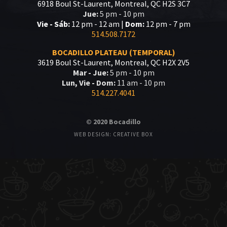
6918 Boul St-Laurent, Montreal, QC H2S 3C7
Jue:
5 pm - 10 pm
Vie - Sáb:
12 pm - 12 am |
Dom:
12 pm - 7 pm
514.508.7172
BOCADILLO PLATEAU (TEMPORAL)
3619 Boul St-Laurent, Montreal, QC H2X 2V5
Mar - Jue:
5 pm - 10 pm
Lun, Vie - Dom:
11 am - 10 pm
514.227.4041
© 2020 Bocadillo
WEB DESIGN: CREATIVE BOX