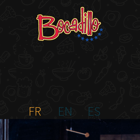
FR
EN
ES