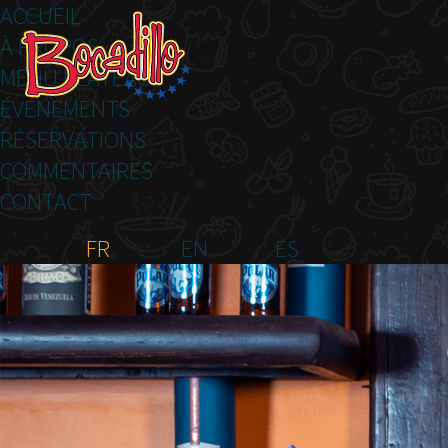
ACCUEIL
À PROPOS
MENU PLATEAU
ÉVÉNEMENTS
RÉSERVATIONS
COMMENTAIRES
CONTACT
FR
EN
ES