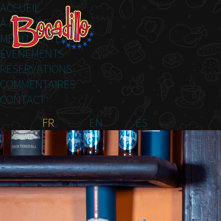
ACCUEIL
À PROPOS
MENU PLATEAU
ÉVÉNEMENTS
RÉSERVATIONS
COMMENTAIRES
CONTACT
FR
EN
ES