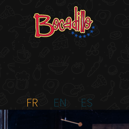
FR
EN
ES