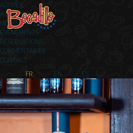
ACCUEIL
À PROPOS
MENU PLATEAU
ÉVÉNEMENTS
RÉSERVATIONS
COMMENTAIRES
CONTACT
FR
EN
ES