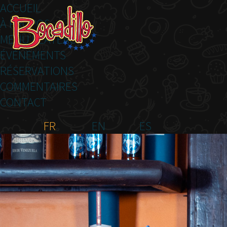
ACCUEIL
À PROPOS
MENU PLATEAU
ÉVÉNEMENTS
RÉSERVATIONS
COMMENTAIRES
CONTACT
FR
EN
ES