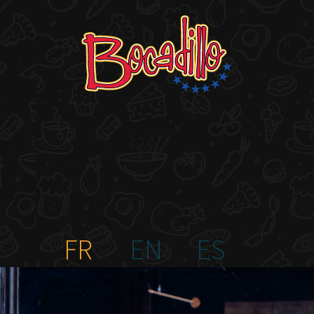
FR
EN
ES