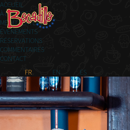
ACCUEIL
À PROPOS
MENU PLATEAU
ÉVÉNEMENTS
RÉSERVATIONS
COMMENTAIRES
CONTACT
FR
EN
ES