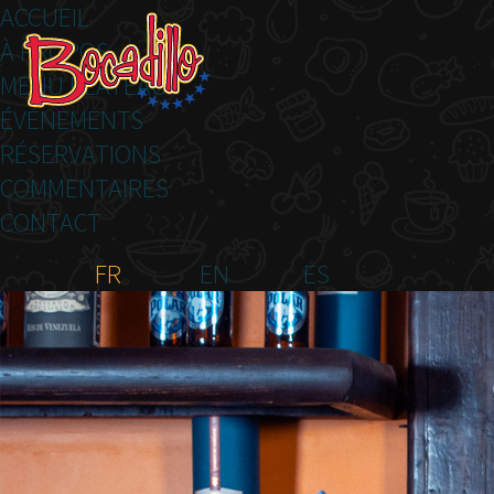
ACCUEIL
À PROPOS
MENU PLATEAU
ÉVÉNEMENTS
RÉSERVATIONS
COMMENTAIRES
CONTACT
FR
EN
ES