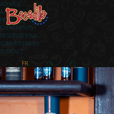
ACCUEIL
À PROPOS
MENU PLATEAU
ÉVÉNEMENTS
RÉSERVATIONS
COMMENTAIRES
CONTACT
FR
EN
ES