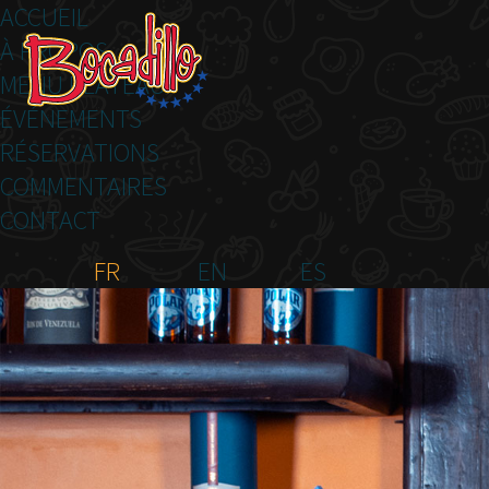
ACCUEIL
À PROPOS
MENU PLATEAU
ÉVÉNEMENTS
RÉSERVATIONS
COMMENTAIRES
CONTACT
FR
EN
ES