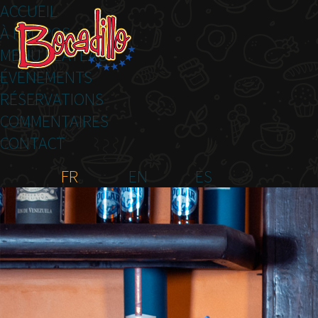
ACCUEIL
À PROPOS
MENU PLATEAU
ÉVÉNEMENTS
RÉSERVATIONS
COMMENTAIRES
CONTACT
FR
EN
ES