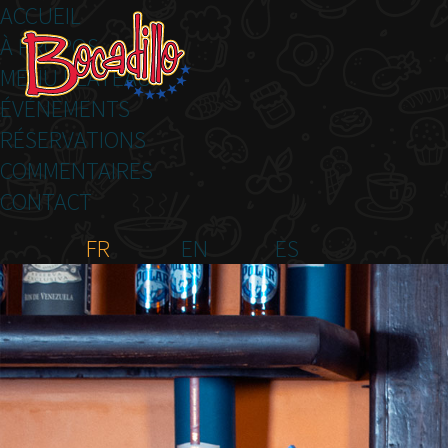
ACCUEIL
À PROPOS
MENU PLATEAU
ÉVÉNEMENTS
RÉSERVATIONS
COMMENTAIRES
CONTACT
FR
EN
ES