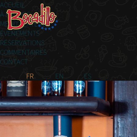
ACCUEIL
À PROPOS
MENU PLATEAU
ÉVÉNEMENTS
RÉSERVATIONS
COMMENTAIRES
CONTACT
FR
EN
ES