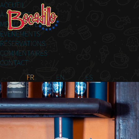
ACCUEIL
À PROPOS
MENU PLATEAU
ÉVÉNEMENTS
RÉSERVATIONS
COMMENTAIRES
CONTACT
FR
EN
ES